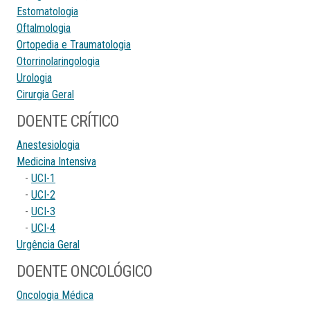
Estomatologia
Oftalmologia
Ortopedia e Traumatologia
Otorrinolaringologia
Urologia
Cirurgia Geral
DOENTE CRÍTICO
Anestesiologia
Medicina Intensiva
-
UCI-1
-
UCI-2
-
UCI-3
-
UCI-4
Urgência Geral
DOENTE ONCOLÓGICO
Oncologia Médica