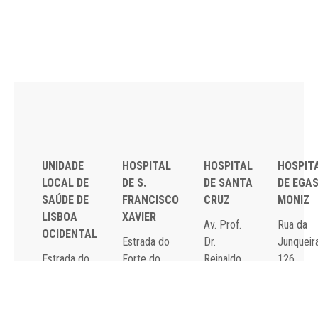
UNIDADE
HOSPITAL
HOSPITAL
HOSPIT
LOCAL DE
DE S.
DE SANTA
DE EGA
SAÚDE DE
FRANCISCO
CRUZ
MONIZ
LISBOA
XAVIER
Av. Prof.
Rua da
OCIDENTAL
Estrada do
Dr.
Junqueira
Estrada do
Forte do
Reinaldo
126,
Forte do
Alto do
dos
1349-01
Alto do
Duque,
Santos,
Lisboa
Duque,
1449-005
2790-134
Tel: 21