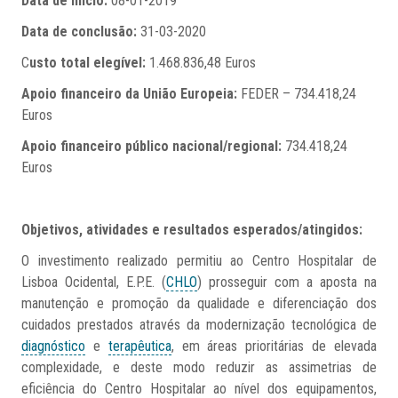
Data de início:
08-01-2019
Data de conclusão:
31-03-2020
C
usto total elegível:
1.468.836,48 Euros
Apoio financeiro da União Europeia:
FEDER – 734.418,24
Euros
Apoio financeiro público nacional/regional:
734.418,24
Euros
Objetivos, atividades e resultados esperados/atingidos:
O investimento realizado permitiu ao Centro Hospitalar de
Lisboa Ocidental, E.P.E. (
CHLO
) prosseguir com a aposta na
manutenção e promoção da qualidade e diferenciação dos
cuidados prestados através da modernização tecnológica de
diagnóstico
e
terapêutica
, em áreas prioritárias de elevada
complexidade, e deste modo reduzir as assimetrias de
eficiência do Centro Hospitalar ao nível dos equipamentos,