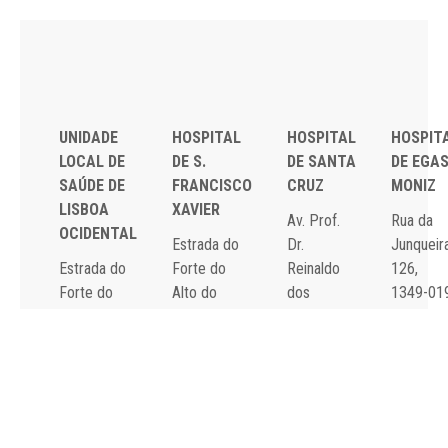
UNIDADE
HOSPITAL
HOSPITAL
HOSPIT
LOCAL DE
DE S.
DE SANTA
DE EGA
SAÚDE DE
FRANCISCO
CRUZ
MONIZ
LISBOA
XAVIER
Av. Prof.
Rua da
OCIDENTAL
Estrada do
Dr.
Junqueira
Estrada do
Forte do
Reinaldo
126,
Forte do
Alto do
dos
1349-01
Alto do
Duque,
Santos,
Lisboa
Duque,
1449-005
2790-134
Tel: 21
1449-005
Lisboa
Carnaxide
043 10 0
Lisboa
Tel: 21 043
Tel: 21
Fax: 21
Tel: 21 043
10 00
043 10 00
043 24 3
10 00
Fax: 21 043
Fax: 21