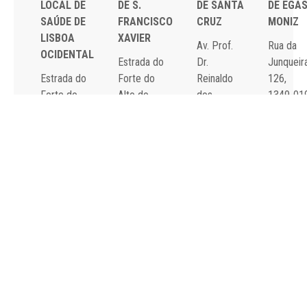
LOCAL DE
DE S.
DE SANTA
DE EGA
SAÚDE DE
FRANCISCO
CRUZ
MONIZ
LISBOA
XAVIER
Av. Prof.
Rua da
OCIDENTAL
Estrada do
Dr.
Junqueira
Estrada do
Forte do
Reinaldo
126,
Forte do
Alto do
dos
1349-01
Alto do
Duque,
Santos,
Lisboa
Duque,
1449-005
2790-134
Tel: 21
1449-005
Lisboa
Carnaxide
043 10 0
Lisboa
Tel: 21 043
Tel: 21
Fax: 21
Tel: 21 043
10 00
043 10 00
043 24 3
10 00
Fax: 21 043
Fax: 21
Fax: 21 043
15 89
418 80 95
15 89
2024 Todos os
Declaração de
direitos reservados.
Acessibilidade e