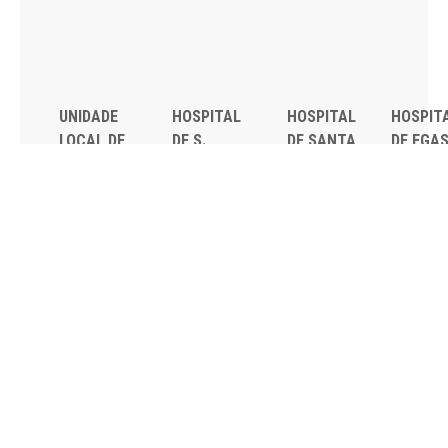
UNIDADE
HOSPITAL
HOSPITAL
HOSPIT
LOCAL DE
DE S.
DE SANTA
DE EGA
SAÚDE DE
FRANCISCO
CRUZ
MONIZ
LISBOA
XAVIER
Av. Prof.
Rua da
OCIDENTAL
Estrada do
Dr.
Junqueira
Estrada do
Forte do
Reinaldo
126,
Forte do
Alto do
dos
1349-01
Alto do
Duque,
Santos,
Lisboa
Duque,
1449-005
2790-134
Tel: 21
1449-005
Lisboa
Carnaxide
043 10 0
Lisboa
Tel: 21 043
Tel: 21
Fax: 21
Tel: 21 043
10 00
043 10 00
043 24 3
10 00
Fax: 21 043
Fax: 21
Fax: 21 043
15 89
418 80 95