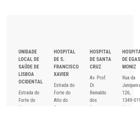
UNIDADE
HOSPITAL
HOSPITAL
HOSPIT
LOCAL DE
DE S.
DE SANTA
DE EGA
SAÚDE DE
FRANCISCO
CRUZ
MONIZ
LISBOA
XAVIER
Av. Prof.
Rua da
OCIDENTAL
Estrada do
Dr.
Junqueira
Estrada do
Forte do
Reinaldo
126,
Forte do
Alto do
dos
1349-01
Alto do
Duque,
Santos,
Lisboa
Duque,
1449-005
2790-134
Tel: 21
1449-005
Lisboa
Carnaxide
043 10 0
Lisboa
Tel: 21 043
Tel: 21
Fax: 21
Tel: 21 043
10 00
043 10 00
043 24 3