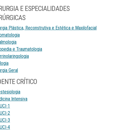
RURGIA E ESPECIALIDADES
RÚRGICAS
urgia Plástica, Reconstrutiva e Estética e Maxilofacial
omatologia
almologia
opedia e Traumatologia
rrinolaringologia
logia
urgia Geral
ENTE CRÍTICO
stesiologia
icina Intensiva
UCI-1
UCI-2
UCI-3
UCI-4