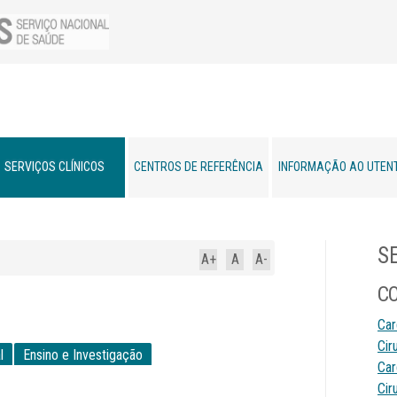
SERVIÇOS CLÍNICOS
CENTROS DE REFERÊNCIA
INFORMAÇÃO AO UTEN
S
A+
A
A-
C
Car
Cir
l
Ensino e Investigação
Car
Cir