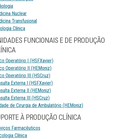
iologia
icina Nuclear
icina Transfusional
ologia Clínica
IDADES FUNCIONAIS E DE PRODUÇÃO
ÍNICA
co Operatório I (HSFXavier)
co Operatório II (HEMoniz)
co Operatório III (HSCruz)
sulta Externa I (HSFXavier)
sulta Externa II (HEMoniz)
sulta Externa III (HSCruz)
dade de Cirurgia de Ambulatório (HEMoniz)
PORTE À PRODUÇÃO CLÍNICA
viços Farmacêuticos
cologia Clínica