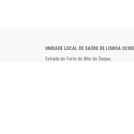
UNIDADE LOCAL DE SAÚDE DE LISBOA OCID
Estrada do Forte do Alto do Duque,
1449-005 Lisboa
Tel: 21 043 10 00
Fax: 21 043 15 89
2024 Todos os direitos reservados. Desenvolv