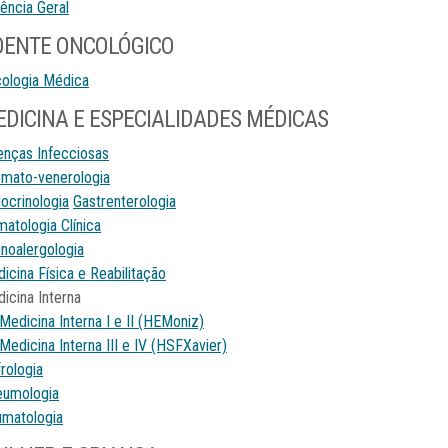
ência Geral
OENTE ONCOLÓGICO
ologia Médica
DICINA E ESPECIALIDADES MÉDICAS
nças Infecciosas
mato-venerologia
ocrinologia
Gastrenterologia
atologia Clínica
noalergologia
icina Física e Reabilitação
icina Interna
Medicina Interna I e II (HEMoniz)
Medicina Interna III e IV (HSFXavier)
rologia
eumologia
matologia