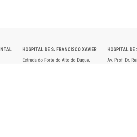
ENTAL
HOSPITAL DE S. FRANCISCO XAVIER
HOSPITAL DE
Estrada do Forte do Alto do Duque,
Av. Prof. Dr. R
1449-005 Lisboa
2790-134 Carn
Tel: 21 043 10 00
Tel: 21 043 10
Fax: 21 043 15 89
Fax: 21 418 80
ido por
All is Singular
.