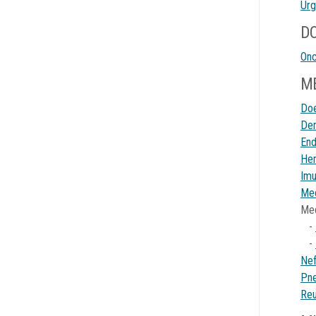
Urg
D
Onc
ME
Doe
Der
End
Hem
Imu
Med
Med
-
-
Nef
Pn
Reu