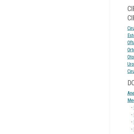
CI
CI
Cir
Est
Oft
Ort
Oto
Uro
Cir
DO
Ane
Med
-
-
-
-