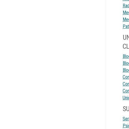
Rad
Med
Med
Pat
UN
CL
Blo
Blo
Blo
Con
Con
Con
Uni
SU
Ser
Psi