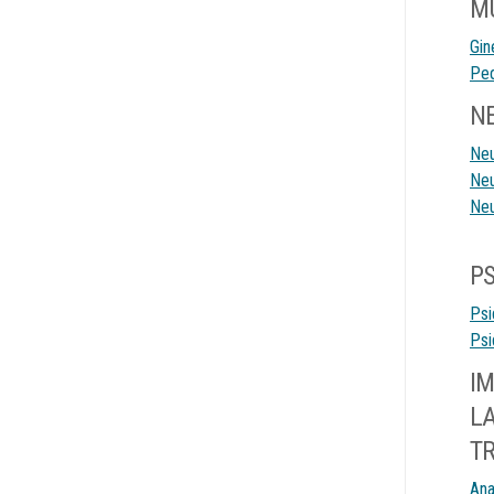
M
Gin
Ped
N
Neu
Neu
Neu
PS
Psi
Psi
IM
LA
T
Ana