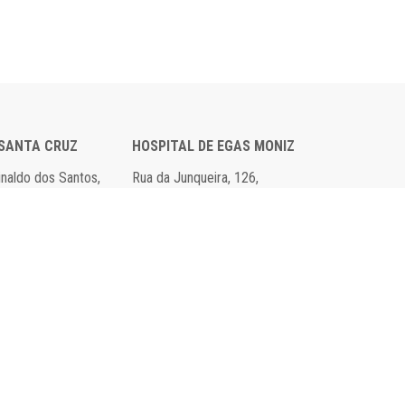
 SANTA CRUZ
HOSPITAL DE EGAS MONIZ
einaldo dos Santos,
Rua da Junqueira, 126,
axide
1349-019 Lisboa
 00
Tel: 21 043 10 00
 95
Fax: 21 043 24 30
Declaração de Acessibilidade e Usabilidade