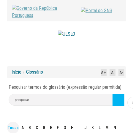
Início
/
Glossário
A+
A
A-
Pesquisar termos do glossário (expressão regular permitida)
Todas
A
B
C
D
E
F
G
H
I
J
K
L
M
N