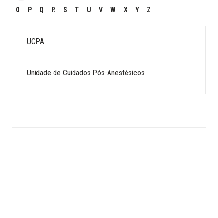
O
P
Q
R
S
T
U
V
W
X
Y
Z
UCPA
Unidade de Cuidados Pós-Anestésicos.