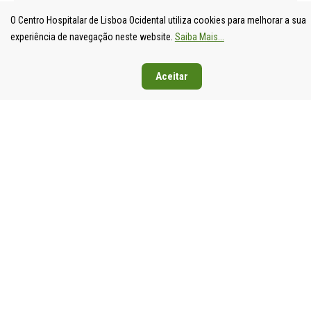
O Centro Hospitalar de Lisboa Ocidental utiliza cookies para melhorar a sua
experiência de navegação neste website.
Saiba Mais...
Aceitar
UNIDADE
HOSPITAL
HOSPITAL
HOSPIT
LOCAL DE
DE S.
DE SANTA
DE EGA
SAÚDE DE
FRANCISCO
CRUZ
MONIZ
LISBOA
XAVIER
Av. Prof.
Rua da
OCIDENTAL
Estrada do
Dr.
Junqueira
Estrada do
Forte do
Reinaldo
126,
Forte do
Alto do
dos
1349-01
Alto do
Duque,
Santos,
Lisboa
Duque,
1449-005
2790-134
Tel: 21
1449-005
Lisboa
Carnaxide
043 10 0
Lisboa
Tel: 21 043
Tel: 21
Fax: 21
Tel: 21 043
10 00
043 10 00
043 24 3
10 00
Fax: 21 043
Fax: 21
Fax: 21 043
15 89
418 80 95