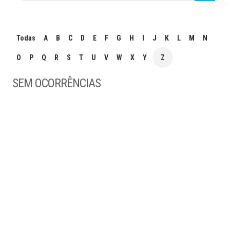
Todas
A
B
C
D
E
F
G
H
I
J
K
L
M
N
O
P
Q
R
S
T
U
V
W
X
Y
Z
SEM OCORRÊNCIAS