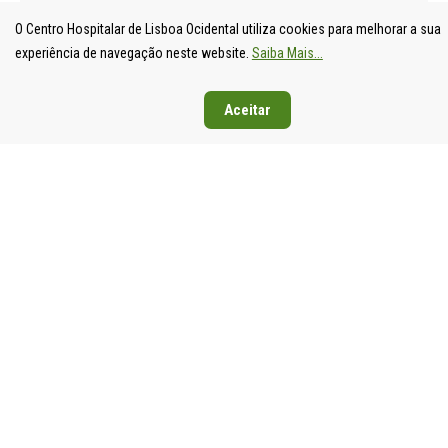
O Centro Hospitalar de Lisboa Ocidental utiliza cookies para melhorar a sua
experiência de navegação neste website.
Saiba Mais...
Aceitar
UNIDADE
HOSPITAL
HOSPITAL
HOSPIT
LOCAL DE
DE S.
DE SANTA
DE EGA
SAÚDE DE
FRANCISCO
CRUZ
MONIZ
LISBOA
XAVIER
Av. Prof.
Rua da
OCIDENTAL
Estrada do
Dr.
Junqueira
Estrada do
Forte do
Reinaldo
126,
Forte do
Alto do
dos
1349-01
Alto do
Duque,
Santos,
Lisboa
Duque,
1449-005
2790-134
Tel: 21
1449-005
Lisboa
Carnaxide
043 10 0
Lisboa
Tel: 21 043
Tel: 21
Fax: 21
Tel: 21 043
10 00
043 10 00
043 24 3
10 00
Fax: 21 043
Fax: 21
Fax: 21 043
15 89
418 80 95