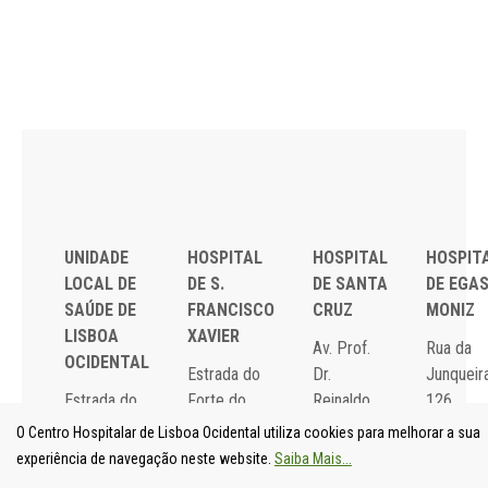
UNIDADE
HOSPITAL
HOSPITAL
HOSPIT
LOCAL DE
DE S.
DE SANTA
DE EGA
SAÚDE DE
FRANCISCO
CRUZ
MONIZ
LISBOA
XAVIER
Av. Prof.
Rua da
OCIDENTAL
Estrada do
Dr.
Junqueira
Estrada do
Forte do
Reinaldo
126,
Forte do
Alto do
dos
1349-01
O Centro Hospitalar de Lisboa Ocidental utiliza cookies para melhorar a sua
Alto do
Duque,
Santos,
Lisboa
experiência de navegação neste website.
Saiba Mais...
Duque,
1449-005
2790-134
Tel: 21