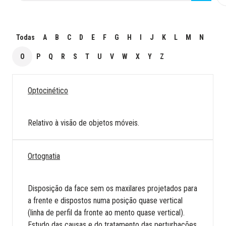
Todas
A
B
C
D
E
F
G
H
I
J
K
L
M
N
O
P
Q
R
S
T
U
V
W
X
Y
Z
Optocinético
Relativo à visão de objetos móveis.
Ortognatia
Disposição da face sem os maxilares projetados para
a frente e dispostos numa posição quase vertical
(linha de perfil da fronte ao mento quase vertical).
Estudo das causas e do tratamento das perturbações