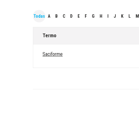
Todas
A
B
C
D
E
F
G
H
I
J
K
L
M
Termo
Saciforme