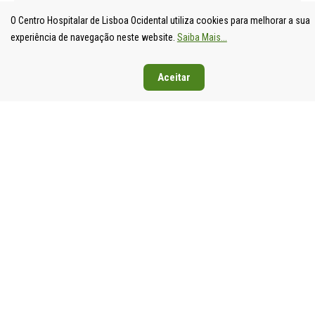
O Centro Hospitalar de Lisboa Ocidental utiliza cookies para melhorar a sua
experiência de navegação neste website.
Saiba Mais...
Aceitar
UNIDADE
HOSPITAL
HOSPITAL
HOSPIT
LOCAL DE
DE S.
DE SANTA
DE EGA
SAÚDE DE
FRANCISCO
CRUZ
MONIZ
LISBOA
XAVIER
Av. Prof.
Rua da
OCIDENTAL
Estrada do
Dr.
Junqueira
Estrada do
Forte do
Reinaldo
126,
Forte do
Alto do
dos
1349-01
Alto do
Duque,
Santos,
Lisboa
Duque,
1449-005
2790-134
Tel: 21
1449-005
Lisboa
Carnaxide
043 10 0
Lisboa
Tel: 21 043
Tel: 21
Fax: 21
Tel: 21 043
10 00
043 10 00
043 24 3
10 00
Fax: 21 043
Fax: 21
Fax: 21 043
15 89
418 80 95