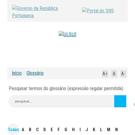
Início
/
Glossário
A+
A
A-
Pesquisar termos do glossário (expressão regular permitida)
Todas
A
B
C
D
E
F
G
H
I
J
K
L
M
N