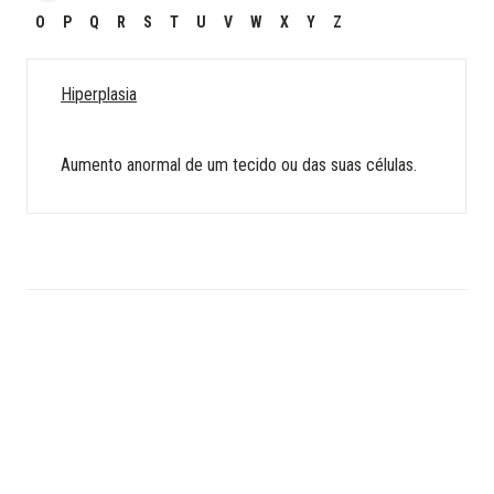
O
P
Q
R
S
T
U
V
W
X
Y
Z
Hiperplasia
Aumento anormal de um tecido ou das suas células.