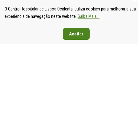
O Centro Hospitalar de Lisboa Ocidental utiliza cookies para melhorar a sua
experiência de navegação neste website.
Saiba Mais...
Aceitar
UNIDADE
HOSPITAL
HOSPITAL
HOSPIT
LOCAL DE
DE S.
DE SANTA
DE EGA
SAÚDE DE
FRANCISCO
CRUZ
MONIZ
LISBOA
XAVIER
Av. Prof.
Rua da
OCIDENTAL
Estrada do
Dr.
Junqueira
Estrada do
Forte do
Reinaldo
126,
Forte do
Alto do
dos
1349-01
Alto do
Duque,
Santos,
Lisboa
Duque,
1449-005
2790-134
Tel: 21
1449-005
Lisboa
Carnaxide
043 10 0
Lisboa
Tel: 21 043
Tel: 21
Fax: 21
Tel: 21 043
10 00
043 10 00
043 24 3
10 00
Fax: 21 043
Fax: 21
Fax: 21 043
15 89
418 80 95