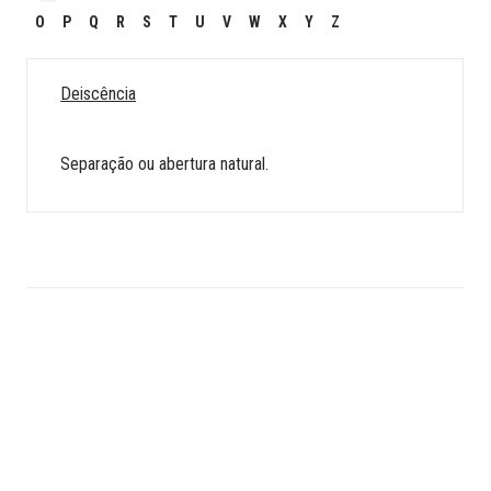
O
P
Q
R
S
T
U
V
W
X
Y
Z
Deiscência
Separação ou abertura natural.