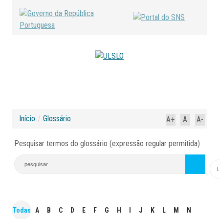
Início
/
Glossário
A+
A
A-
Pesquisar termos do glossário (expressão regular permitida)
Todas
A
B
C
D
E
F
G
H
I
J
K
L
M
N